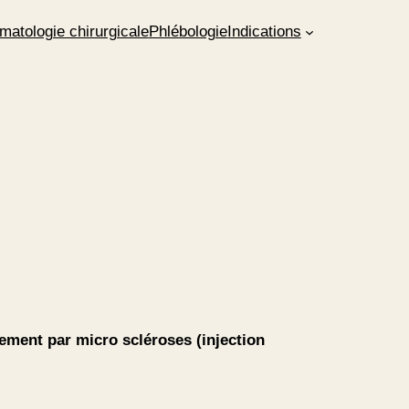
matologie chirurgicale
Phlébologie
Indications
tement par micro scléroses (injection