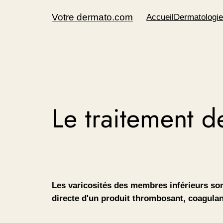
Aller
Votre dermato.com
Accueil
Dermatologie
au
contenu
Le traitement d
Les varicosités des membres inférieurs sont
directe d'un produit thrombosant, coagulant